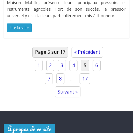
Maison Mabille, présente leurs principaux pressoirs et
instruments agricoles. Fort de son succès, le pressoir
universel y est d’ailleurs particulièrement mis à l’honneur.
Lire la suite
Page 5 sur 17
« Précédent
1
2
3
4
5
6
7
8
…
17
Suivant »
À propos de ce site