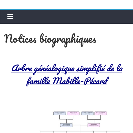
Notices biographiques
Arbre généalogique simplifié de la
famille Mabille-Pécard