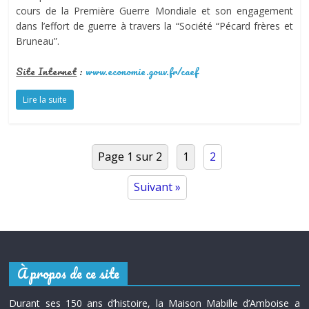
cours de la Première Guerre Mondiale et son engagement
dans l’effort de guerre à travers la “Société “Pécard frères et
Bruneau”.
S
ite Internet
:
www.economie.gouv.fr/caef
Lire la suite
Page 1 sur 2
1
2
Suivant »
À propos de ce site
Durant ses 150 ans d’histoire, la Maison Mabille d’Amboise a