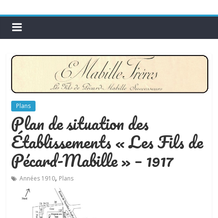
Plans
Plan de situation des
Établissements « Les Fils de
Pécard-Mabille » – 1917
,
Années 1910
Plans